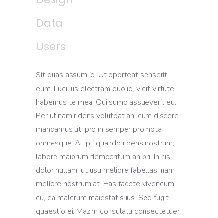
Data
Users
Sit quas assum id. Ut oporteat senserit
eum. Lucilius electram quo id, vidit virtute
habemus te mea. Qui sumo assueverit eu.
Per utinam ridens volutpat an, cum discere
mandamus ut, pro in semper prompta
omnesque. At pri quando ridens nostrum,
labore maiorum democritum an pri. In his
dolor nullam, ut usu meliore fabellas, nam
meliore nostrum at. Has facete vivendum
cu, ea malorum maiestatis ius. Sed fugit
quaestio ei. Mazim consulatu consectetuer