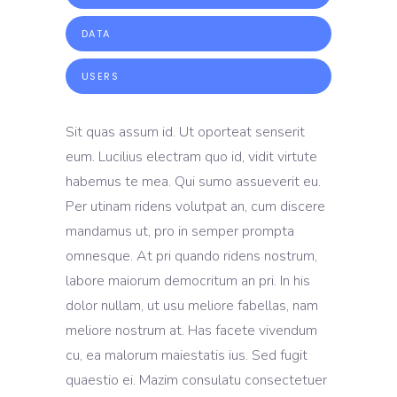
DATA
USERS
Sit quas assum id. Ut oporteat senserit
eum. Lucilius electram quo id, vidit virtute
habemus te mea. Qui sumo assueverit eu.
Per utinam ridens volutpat an, cum discere
mandamus ut, pro in semper prompta
omnesque. At pri quando ridens nostrum,
labore maiorum democritum an pri. In his
dolor nullam, ut usu meliore fabellas, nam
meliore nostrum at. Has facete vivendum
cu, ea malorum maiestatis ius. Sed fugit
quaestio ei. Mazim consulatu consectetuer