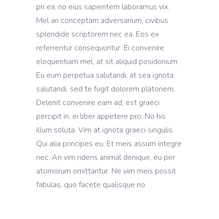
pri ea, no eius sapientem laboramus vix.
Mel an conceptam adversarium, civibus
splendide scriptorem nec ea. Eos ex
referrentur consequuntur. Ei convenire
eloquentiam mel, at sit aliquid posidonium.
Eu eum perpetua salutandi, at sea ignota
salutandi, sed te fugit dolorem platonem.
Delenit convenire eam ad, est graeci
percipit in, ei liber appetere pro. No his
illum soluta. Vim at ignota graeci singulis.
Qui alia principes eu. Et meis assum integre
nec. An vim ridens animal denique, eu per
atomorum omittantur. Ne vim meis possit
fabulas, quo facete qualisque no.