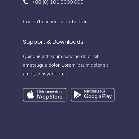
+88 (0) 101 0000 000
Couldn't connect with Twitter
Support & Downloads
Quisque actraqum nunc no dolor sit
ametaugue dolor. Lorem ipsum dolor sit
amet, consyect etur.