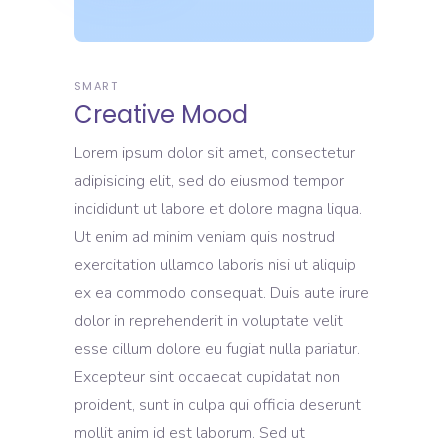
SMART
Creative Mood
Lorem ipsum dolor sit amet, consectetur
adipisicing elit, sed do eiusmod tempor
incididunt ut labore et dolore magna liqua.
Ut enim ad minim veniam quis nostrud
exercitation ullamco laboris nisi ut aliquip
ex ea commodo consequat. Duis aute irure
dolor in reprehenderit in voluptate velit
esse cillum dolore eu fugiat nulla pariatur.
Excepteur sint occaecat cupidatat non
proident, sunt in culpa qui officia deserunt
mollit anim id est laborum. Sed ut