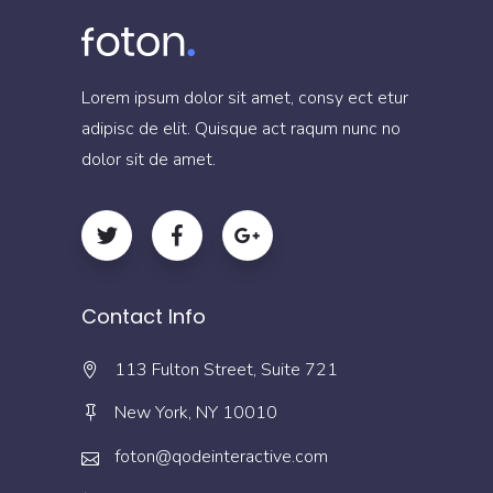
Lorem ipsum dolor sit amet, consy ect etur
adipisc de elit. Quisque act raqum nunc no
dolor sit de amet.
Contact Info
113 Fulton Street, Suite 721
New York, NY 10010
foton@qodeinteractive.com