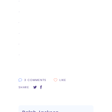
slot resmi
slot gacor
situs slot
jacktoto
situs togel
slot gacor
3 COMMENTS
LIKE
SHARE