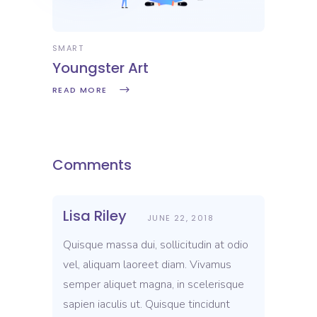
SMART
Youngster Art
READ MORE
Comments
Lisa Riley
JUNE 22, 2018
Quisque massa dui, sollicitudin at odio
vel, aliquam laoreet diam. Vivamus
semper aliquet magna, in scelerisque
sapien iaculis ut. Quisque tincidunt