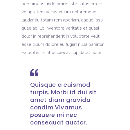
perspiciatis unde omnis iste natus error sit
voluptatem accusantium doloremque
laudantiu totam rem aperiam, eaque ipsa
quae ab illo inventore veritatis et quasi
dolor in reprehenderit in voluptate velit
esse cillum dolore eu fugiat nulla pariatur.
Excepteur sint occaecat cupidatat none.
Quisque a euismod
turpis. Morbi id dui sit
amet diam gravida
condim.Vivamus
posuere mi nec
consequat auctor.