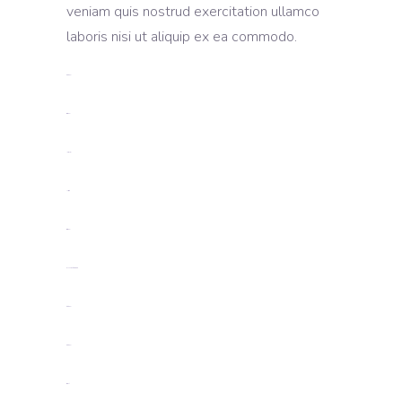
veniam quis nostrud exercitation ullamco
laboris nisi ut aliquip ex ea commodo.
toto togel
situs togel
link gacor
jacktoto
situs togel
myhouseoffurniture.com
toto togel
toto togel
situs slot