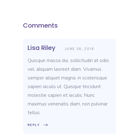
Comments
Lisa Riley
JUNE 26, 2018
Quisque massa dui, sollicitudin at odio
vel, aliquam laoreet diam. Vivamus
semper aliquet magna, in scelerisque
sapien iaculis ut. Quisque tincidunt
molestie sapien et iaculis. Nunc
maximus venenatis diam, non pulvinar
tellus.
REPLY