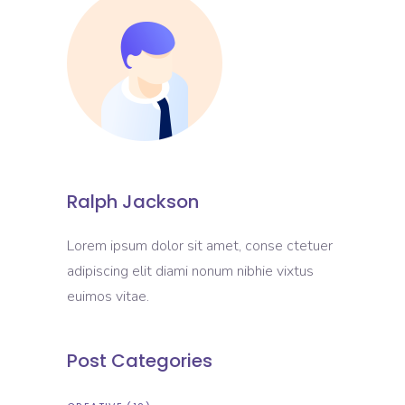
Ralph Jackson
Lorem ipsum dolor sit amet, conse ctetuer
adipiscing elit diami nonum nibhie vixtus
euimos vitae.
Post Categories