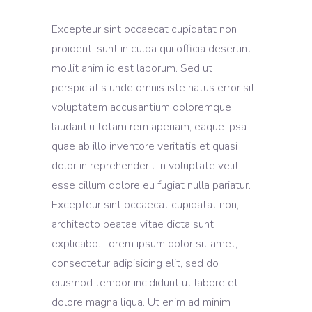
Excepteur sint occaecat cupidatat non
proident, sunt in culpa qui officia deserunt
mollit anim id est laborum. Sed ut
perspiciatis unde omnis iste natus error sit
voluptatem accusantium doloremque
laudantiu totam rem aperiam, eaque ipsa
quae ab illo inventore veritatis et quasi
dolor in reprehenderit in voluptate velit
esse cillum dolore eu fugiat nulla pariatur.
Excepteur sint occaecat cupidatat non,
architecto beatae vitae dicta sunt
explicabo. Lorem ipsum dolor sit amet,
consectetur adipisicing elit, sed do
eiusmod tempor incididunt ut labore et
dolore magna liqua. Ut enim ad minim