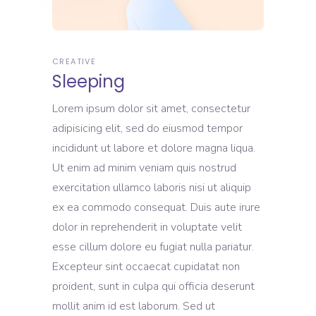
CREATIVE
Sleeping
Lorem ipsum dolor sit amet, consectetur
adipisicing elit, sed do eiusmod tempor
incididunt ut labore et dolore magna liqua.
Ut enim ad minim veniam quis nostrud
exercitation ullamco laboris nisi ut aliquip
ex ea commodo consequat. Duis aute irure
dolor in reprehenderit in voluptate velit
esse cillum dolore eu fugiat nulla pariatur.
Excepteur sint occaecat cupidatat non
proident, sunt in culpa qui officia deserunt
mollit anim id est laborum. Sed ut