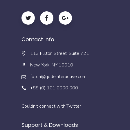
Contact Info
113 Fulton Street, Suite 721
New York, NY 10010
foton@qodeinteractive.com
+88 (0) 101 0000 000
Couldn't connect with Twitter
Support & Downloads