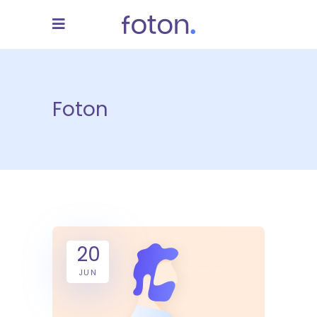
Foton
20
JUN