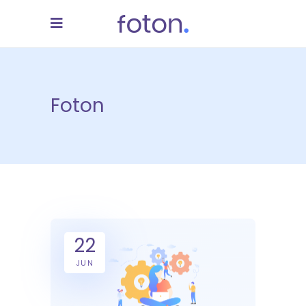
Foton
22
JUN