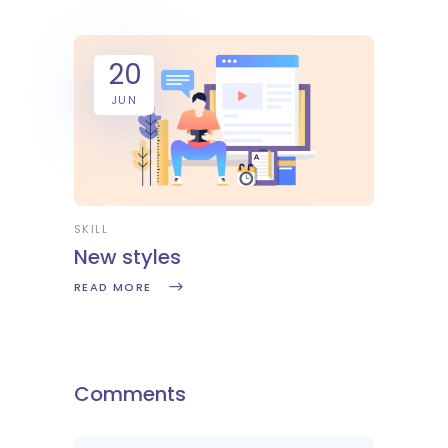
20
JUN
SKILL
New styles
READ MORE
Comments