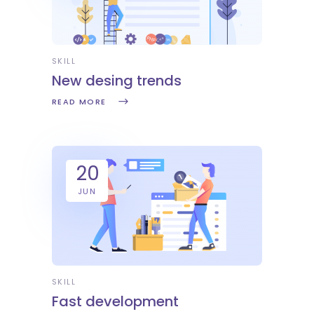
SKILL
New desing trends
READ MORE
20
JUN
SKILL
Fast development