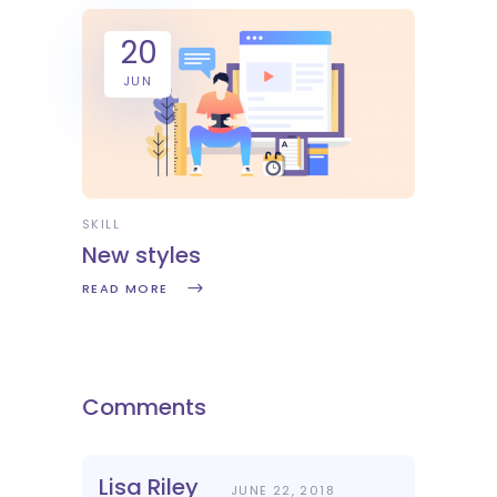
20
JUN
SKILL
New styles
READ MORE
Comments
Lisa Riley
JUNE 22, 2018