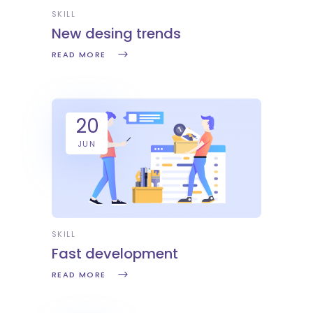
SKILL
New desing trends
READ MORE
20
JUN
SKILL
Fast development
READ MORE